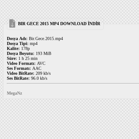
BIR GECE 2015 MP4 DOWNLOAD İNDİR
Dosya Adı:
Bir.Gece.2015.mp4
Dosya Tipi:
mp4
Kalite:
178p
Dosya Boyutu:
193 MiB
Süre:
1 h 25 min
Video Formatı:
AVC
Ses Formatı:
AAC
Video BitRate:
209 kb/s
Ses BitRate:
96.0 kb/s
MegaNz