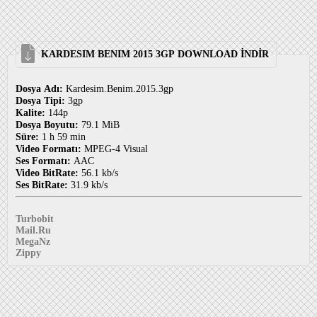
KARDESIM BENIM 2015 3GP DOWNLOAD İNDİR
Dosya Adı:
Kardesim.Benim.2015.3gp
Dosya Tipi:
3gp
Kalite:
144p
Dosya Boyutu:
79.1 MiB
Süre:
1 h 59 min
Video Formatı:
MPEG-4 Visual
Ses Formatı:
AAC
Video BitRate:
56.1 kb/s
Ses BitRate:
31.9 kb/s
Turbobit
Mail.Ru
MegaNz
Zippy