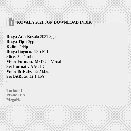
KOVALA 2021 3GP DOWNLOAD İNDİR
Dosya Adı:
Kovala.2021.3gp
Dosya Tipi:
3gp
Kalite:
144p
Dosya Boyutu:
80.5 MiB
Süre:
2 h 1 min
Video Formatı:
MPEG-4 Visual
Ses Formatı:
AAC LC
Video BitRate:
56.2 kb/s
Ses BitRate:
32.1 kb/s
Turbobit
Pixeldrain
MegaNz